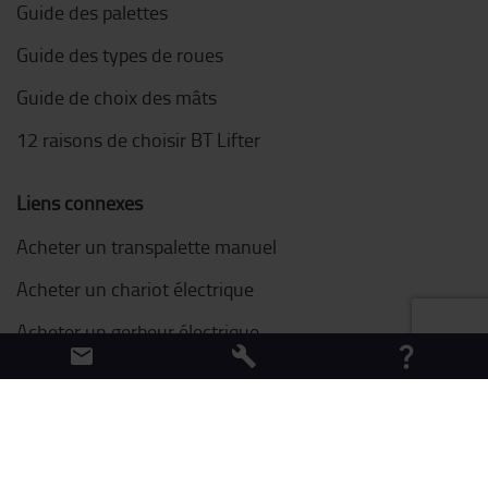
Guide des palettes
Guide des types de roues
Guide de choix des mâts
12 raisons de choisir BT Lifter
Liens connexes
Acheter un transpalette manuel
Acheter un chariot électrique
Acheter un gerbeur électrique
Aller sur le site Toyota Material Handling
Chariots d'occasion