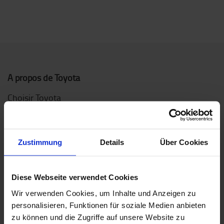
A propos de Toyota
Choisir Toyota
Le Concept de Service Toyota (TSC)
Toyota Production System
Zustimmung
Details
Über Cookies
Travailler chez Toyota
Durabilité
Diese Webseite verwendet Cookies
Wir verwenden Cookies, um Inhalte und Anzeigen zu
Comment acheter en ligne ?
personalisieren, Funktionen für soziale Medien anbieten
zu können und die Zugriffe auf unsere Website zu