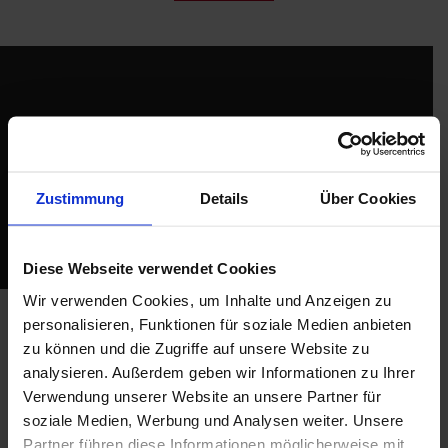
Please
accept marketing-cookies
to watch this video.
Zustimmung
Details
Über Cookies
Diese Webseite verwendet Cookies
Wir verwenden Cookies, um Inhalte und Anzeigen zu
Industrie 4.0 et manutention
personalisieren, Funktionen für soziale Medien anbieten
zu können und die Zugriffe auf unsere Website zu
connectée
analysieren. Außerdem geben wir Informationen zu Ihrer
Nous vivons chaque jour la connectivité. L'information
Verwendung unserer Website an unsere Partner für
est au bout de nos doigts. De nouveaux standards dans la
soziale Medien, Werbung und Analysen weiter. Unsere
gestion de données de masse apparaissent
Partner führen diese Informationen möglicherweise mit