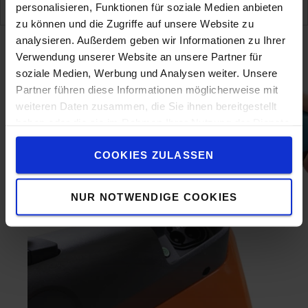
parfois appelée « biberonnage » ?
personalisieren, Funktionen für soziale Medien anbieten
zu können und die Zugriffe auf unsere Website zu
analysieren. Außerdem geben wir Informationen zu Ihrer
Verwendung unserer Website an unsere Partner für
soziale Medien, Werbung und Analysen weiter. Unsere
Partner führen diese Informationen möglicherweise mit
weiteren Daten zusammen, die Sie ihnen bereitgestellt
haben oder die sie im Rahmen Ihrer Nutzung der Dienste
gesammelt haben.
COOKIES ZULASSEN
NUR NOTWENDIGE COOKIES