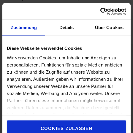
CONTACTEZ-NOUS
BIBLIOTHÈQUE DE
CONTENU
Zustimmung
Details
Über Cookies
Diese Webseite verwendet Cookies
Wir verwenden Cookies, um Inhalte und Anzeigen zu
A propos de Toyota
personalisieren, Funktionen für soziale Medien anbieten
zu können und die Zugriffe auf unsere Website zu
Choisir Toyota
analysieren. Außerdem geben wir Informationen zu Ihrer
Verwendung unserer Website an unsere Partner für
Le Concept de Service Toyota (TSC)
soziale Medien, Werbung und Analysen weiter. Unsere
Toyota Production System
Partner führen diese Informationen möglicherweise mit
weiteren Daten zusammen, die Sie ihnen bereitgestellt
Travailler chez Toyota
haben oder die sie im Rahmen Ihrer Nutzung der Dienste
gesammelt haben.
Durabilité
COOKIES ZULASSEN