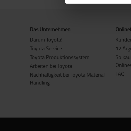
Das Unternehmen
Online
Darum Toyota!
Kunde
Toyota Service
12 Arg
Toyota Produktionssystem
So kau
Online
Arbeiten bei Toyota
FAQ
Nachhaltigkeit bei Toyota Material
Handling