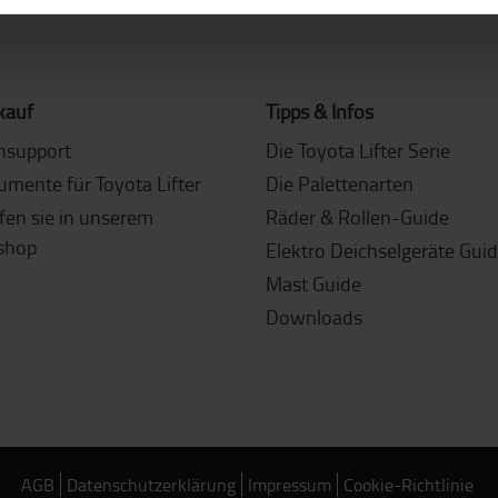
kauf
Tipps & Infos
nsupport
Die Toyota Lifter Serie
umente für Toyota Lifter
Die Palettenarten
fen sie in unserem
Räder & Rollen-Guide
shop
Elektro Deichselgeräte Gui
Mast Guide
Downloads
AGB
Datenschutzerklärung
Impressum
Cookie-Richtlinie