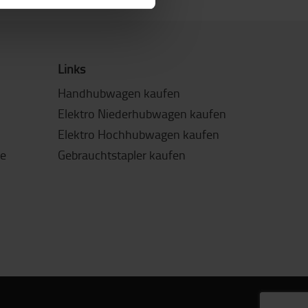
Links
Handhubwagen kaufen
Elektro Niederhubwagen kaufen
Elektro Hochhubwagen kaufen
de
Gebrauchtstapler kaufen