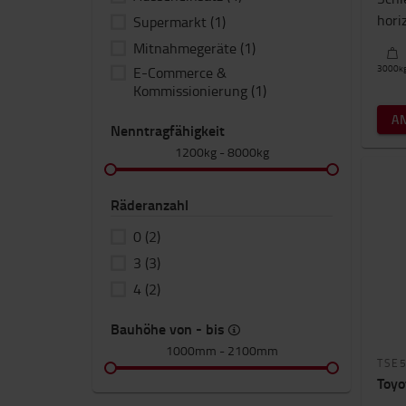
hori
Supermarkt
(1)
Mitnahmegeräte
(1)
3000
k
E-Commerce &
Kommissionierung
(1)
A
Nenntragfähigkeit
1200kg
-
8000kg
Räderanzahl
0
(2)
3
(3)
4
(2)
Bauhöhe von - bis
1000mm
-
2100mm
TSE
Toyo