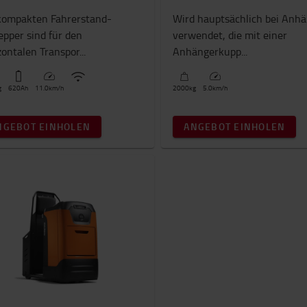
kompakten Fahrerstand-
Wird hauptsächlich bei Anh
epper sind für den
verwendet, die mit einer
zontalen Transpor...
Anhängerkupp...
g
620
Ah
11.0
km/h
2000
kg
5.0
km/h
NGEBOT EINHOLEN
ANGEBOT EINHOLEN