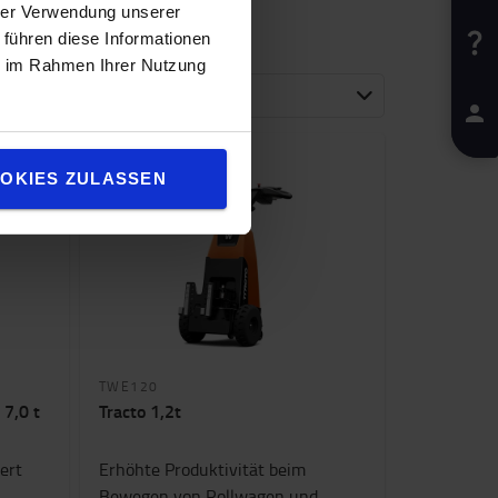
hrer Verwendung unserer
 führen diese Informationen
ie im Rahmen Ihrer Nutzung
Popularität
OKIES ZULASSEN
TWE120
 7,0 t
Tracto 1,2t
ert
Erhöhte Produktivität beim
Bewegen von Rollwagen und