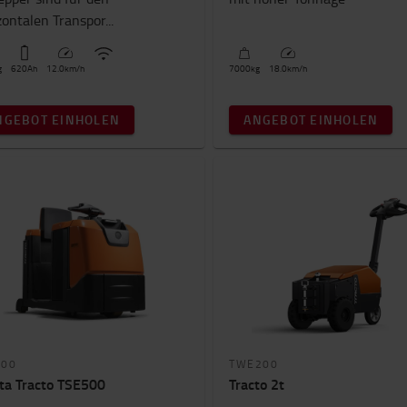
zontalen Transpor...
g
620
Ah
12.0
km/h
7000
kg
18.0
km/h
NGEBOT EINHOLEN
ANGEBOT EINHOLEN
500
TWE200
ta Tracto TSE500
Tracto 2t