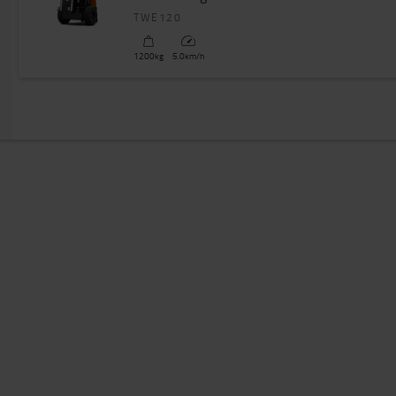
TWE120
1200
kg
5.0
km/h