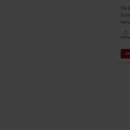
Die 
Schl
hori
5000
k
A