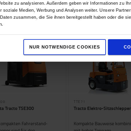
Website zu analysieren. Außerdem geben wir Informationen zu I
r soziale Medien, Werbung und Analysen weiter. Unsere Partner
 Daten zusammen, die Sie ihnen bereitgestellt haben oder die s
n.
Anzeige 7 von 7 produkte
NUR NOTWENDIGE COOKIES
CO
300
TTE71
ta Tracto TSE300
Tracto Elektro-Sitzschlepper
kompakten Fahrerstand-
Kompakte Bauweise kombini
epper sind für den
mit hoher Tonnage