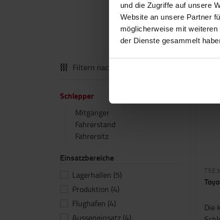
und die Zugriffe auf unsere 
Website an unsere Partner fü
möglicherweise mit weiteren
der Dienste gesammelt habe
Filtern nach:
Schlepper
Mitgänger
Fahrerstand
Fahrersitz
Einsatzbereiche
TSE
Lagerhallen
(5)
Toyo
Produktion
(4)
Flughafen
(4)
Die 
Ausseneinsatz
(4)
Schl