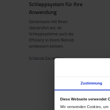
Schleppsystem für Ihre
Anwendung
Gemeinsam mit Ihnen
überprüfen wir
, ob
Schleppsysteme auch die
Effizienz in Ihrem Betrieb
verbessern können.
Erfahren Sie mehr >
Zustimmung
Diese Webseite verwendet 
Wir verwenden Cookies, um I