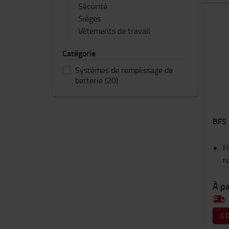
Sécurité
Sièges
Vêtements de travail
Catégorie
Systèmes de remplissage de
batterie
(20)
BFS 
F
r
À pa
C