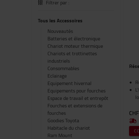
Filtrer par :
Tous les Accessoires
Nouveautés
Batteries et électronique
Chariot moteur thermique
Chariots et trottinettes
industriels
Rése
Consommables
Eclairage
R
Equipement hivernal
L
Equipements pour fourches
l
Espace de travail et entrepôt
Fourches et extensions de
CHF
fourches
Goodies Toyota
Habitacle du chariot
C
Ram Mount