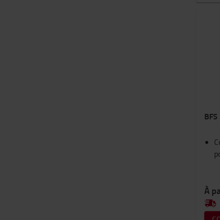
BFS 
C
p
À pa
C