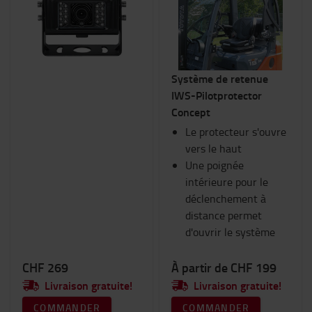
Consommables
Eclairage
Equipement hivernal
Equipements pour fourches
Système de retenue
Espace de travail et entrepôt
IWS-Pilotprotector
Fourches et extensions de fourches
Concept
Goodies Toyota
Habitacle du chariot
Le protecteur s'ouvre
Ram Mount
vers le haut
Sécurité
Une poignée
Sièges
intérieure pour le
Vêtements de travail
déclenchement à
distance permet
Catégorie
d'ouvrir le système
Systèmes de caméra
(7)
CHF 269
À partir de CHF 199
Guidage laser
(5)
Livraison gratuite!
Livraison gratuite!
Sécurité incendie
(3)
COMMANDER
COMMANDER