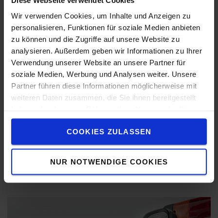
Diese Webseite verwendet Cookies
Wir verwenden Cookies, um Inhalte und Anzeigen zu
personalisieren, Funktionen für soziale Medien anbieten
zu können und die Zugriffe auf unsere Website zu
analysieren. Außerdem geben wir Informationen zu Ihrer
Verwendung unserer Website an unsere Partner für
Tirez le meilleur parti de votre
soziale Medien, Werbung und Analysen weiter. Unsere
environnement
Partner führen diese Informationen möglicherweise mit
weiteren Daten zusammen, die Sie ihnen bereitgestellt
haben oder die sie im Rahmen Ihrer Nutzung der Dienste
INVESTISSEZ DANS VOTRE PRODUCTIVITÉ
gesammelt haben.
COOKIES ZULASSEN
INVESTISSEZ DANS VOTRE PRODUCTIVITÉ
NUR NOTWENDIGE COOKIES