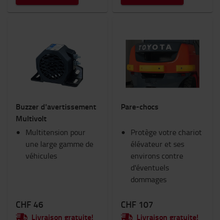
Nouveautés
(3)
Avertisseurs sonores
(3)
MONTRER PLUS
Buzzer d'avertissement
Pare-chocs
Multivolt
Multitension pour
Protège votre chariot
une large gamme de
élévateur et ses
véhicules
environs contre
d'éventuels
dommages
CHF 46
CHF 107
Livraison gratuite!
Livraison gratuite!