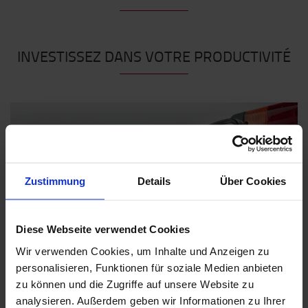
INVESTISSEZ DANS VOTRE PRODUCTIVITÉ
Zustimmung
Details
Über Cookies
Restez visible !
Diese Webseite verwendet Cookies
Restez visibile et en sécurité en choisissant le bon
Wir verwenden Cookies, um Inhalte und Anzeigen zu
éclairage, la bonne couleur, et la luminosité adaptée à
personalisieren, Funktionen für soziale Medien anbieten
vos besoins.
zu können und die Zugriffe auf unsere Website zu
analysieren. Außerdem geben wir Informationen zu Ihrer
Découvrir la gamme d'éclairage