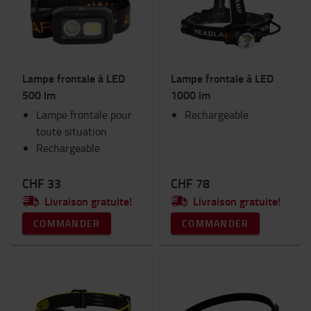
Consommables
Eclairage
Equipement hivernal
Equipements pour fourches
Lampe frontale à LED
Lampe frontale à LED
Espace de travail et entrepôt
500 lm
1000 lm
Fourches et extensions de fourches
Lampe frontale pour
Goodies Toyota
Rechargeable
toute situation
Habitacle du chariot
Rechargeable
Ram Mount
Sécurité
Sièges
CHF 33
CHF 78
Vêtements de travail
Livraison gratuite!
Livraison gratuite!
COMMANDER
COMMANDER
Catégorie
Lampes à flash et frontales
(6)