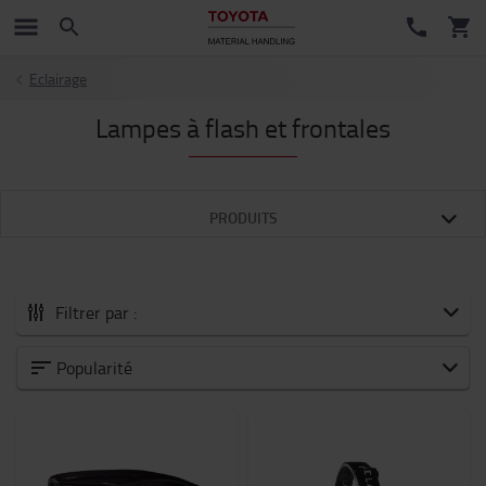
Eclairage
Lampes à flash et frontales
PRODUITS
Filtrer par :
Tous les Accessoires
Popularité
Nouveautés
Batteries et électronique
Chariot moteur thermique
Chariots et trottinettes industriels